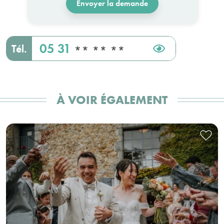
Envoyer la demande
05 31
Tél.
** ** **
À VOIR ÉGALEMENT