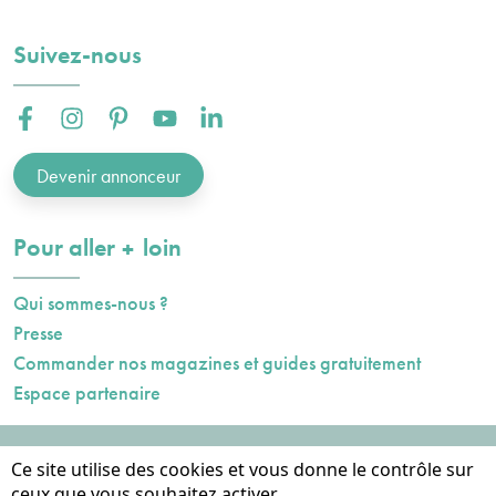
Suivez-nous
Facebook :
Instagram :
Pinterest :
Youtube :
Linkedin :
Devenir annonceur
plus
Pour aller
loin
Qui sommes-nous ?
Presse
Commander nos magazines et guides gratuitement
Espace partenaire
Mentions légales
Ce site utilise des cookies et vous donne le contrôle sur
Données personnelles
ceux que vous souhaitez activer