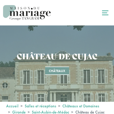
Panneau de gestion des cookies
CHÂTEAU DE CUJAC
CHÂTEAUX
Accueil
Salles et réceptions
Châteaux et Domaines
Gironde
Saint-Aubin-de-Médoc
Château de Cujac