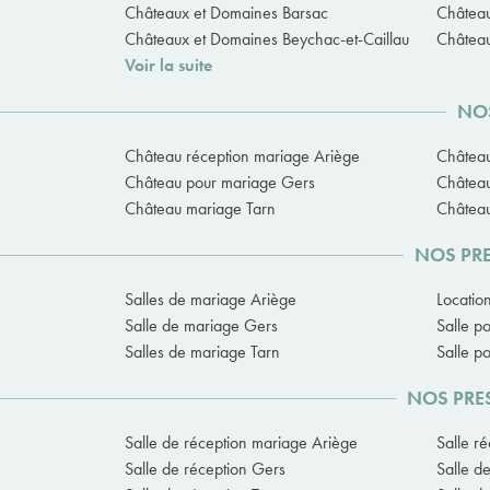
Châteaux et Domaines Barsac
Château
Châteaux et Domaines Beychac-et-Caillau
Château
Voir la suite
NOS
Château réception mariage Ariège
Châtea
Château pour mariage Gers
Châtea
Château mariage Tarn
Château
NOS PRE
Salles de mariage Ariège
Locatio
Salle de mariage Gers
Salle p
Salles de mariage Tarn
Salle p
NOS PRES
Salle de réception mariage Ariège
Salle r
Salle de réception Gers
Salle d