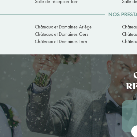
Salle de réception Tarn
Salle d
NOS PREST
Châteaux et Domaines Ariège
Châtea
Châteaux et Domaines Gers
Châtea
Châteaux et Domaines Tarn
Château
RE
Vot