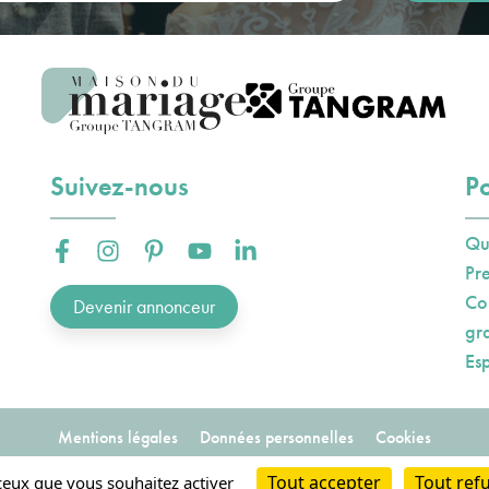
Suivez-nous
Po
Qu
Facebook :
Instagram :
Pinterest :
Youtube :
Linkedin :
Pr
Co
Devenir annonceur
gr
Es
Mentions légales
Données personnelles
Cookies
2023-2026
Tout accepter
Tout ref
Conception et hébergement AXN
 ceux que vous souhaitez activer