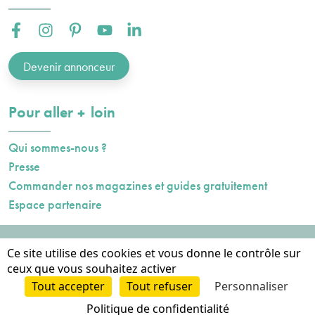
Facebook :
Instagram :
Pinterest :
Youtube :
Linkedin :
Devenir annonceur
plus
Pour aller
loin
Qui sommes-nous ?
Presse
Commander nos magazines et guides gratuitement
Espace partenaire
Mentions légales
Ce site utilise des cookies et vous donne le contrôle sur
Données personnelles
ceux que vous souhaitez activer
Cookies
Tout accepter
Tout refuser
Personnaliser
2023-2026
Conception et hébergement AXN
Politique de confidentialité