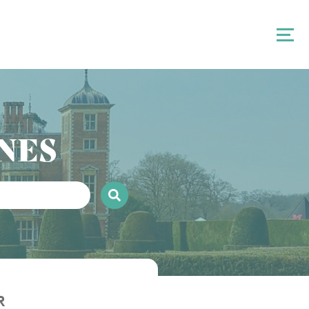
NES
R