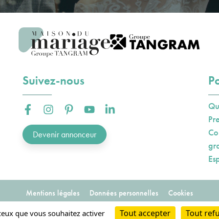
Suivez-nous
Po
Qu
Facebook :
Instagram :
Pinterest :
Youtube :
Linkedin :
Pr
Co
Devenir annonceur
gr
Es
Mentions légales
Données personnelles
Cookies
2023-2026
Tout accepter
Tout ref
Conception et hébergement AXN
 ceux que vous souhaitez activer