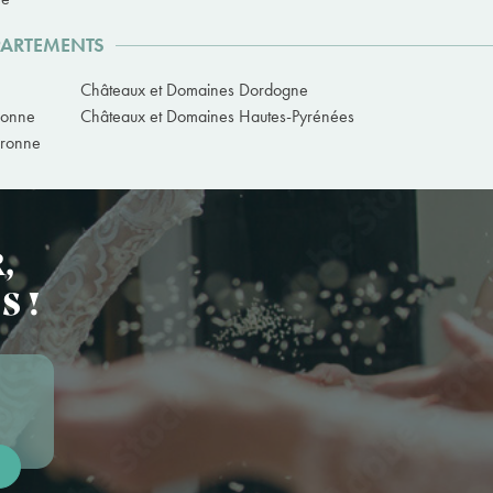
PARTEMENTS
Châteaux et Domaines Dordogne
ronne
Châteaux et Domaines Hautes-Pyrénées
aronne
,
S !