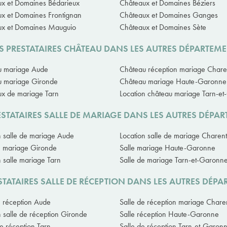
x et Domaines Bédarieux
Châteaux et Domaines Béziers
x et Domaines Frontignan
Châteaux et Domaines Ganges
ux et Domaines Mauguio
Châteaux et Domaines Sète
 PRESTATAIRES CHÂTEAU DANS LES AUTRES DÉPARTEM
u mariage Aude
Château réception mariage Chare
u mariage Gironde
Château mariage Haute-Garonne
x de mariage Tarn
Location château mariage Tarn-e
STATAIRES SALLE DE MARIAGE DANS LES AUTRES DÉPA
n salle de mariage Aude
Location salle de mariage Charen
e mariage Gironde
Salle mariage Haute-Garonne
n salle mariage Tarn
Salle de mariage Tarn-et-Garonn
TATAIRES SALLE DE RÉCEPTION DANS LES AUTRES DÉP
e réception Aude
Salle de réception mariage Chare
n salle de réception Gironde
Salle réception Haute-Garonne
de réception Tarn
Salle de réception Tarn-et-Garon