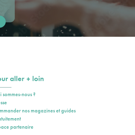
plus
ur aller
loin
i sommes-nous ?
esse
mmander nos magazines et guides
atuitement
pace partenaire