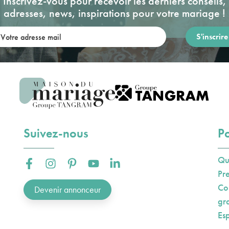
Inscrivez-vous pour recevoir les derniers conseils,
adresses, news, inspirations pour votre mariage !
re adresse mail:
Suivez-nous
Po
Qu
Facebook :
Instagram :
Pinterest :
Youtube :
Linkedin :
Pr
Co
Devenir annonceur
gr
Es