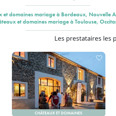
 et domaines mariage à Bordeaux, Nouvelle A
teaux et domaines mariage à Toulouse, Occita
Les prestataires les 
CHÂTEAUX ET DOMAINES