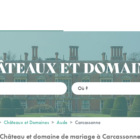
ÂTEAUX ET DOMAI
Châteaux et Domaines
Aude
Carcassonne
Château et domaine de mariage à Carcassonn