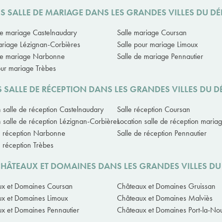
ES SALLE DE MARIAGE DANS LES GRANDES VILLES DU D
de mariage Castelnaudary
Salle mariage Coursan
ariage Lézignan-Corbières
Salle pour mariage Limoux
de mariage Narbonne
Salle de mariage Pennautier
our mariage Trèbes
S SALLE DE RÉCEPTION DANS LES GRANDES VILLES DU 
n salle de réception Castelnaudary
Salle réception Coursan
n salle de réception Lézignan-Corbières
Location salle de réception maria
e réception Narbonne
Salle de réception Pennautier
e réception Trèbes
CHÂTEAUX ET DOMAINES DANS LES GRANDES VILLES D
x et Domaines Coursan
Châteaux et Domaines Gruissan
x et Domaines Limoux
Châteaux et Domaines Malviès
x et Domaines Pennautier
Châteaux et Domaines Port-la-Nou