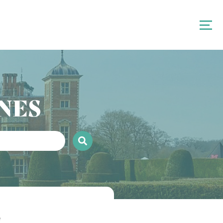
NES
e