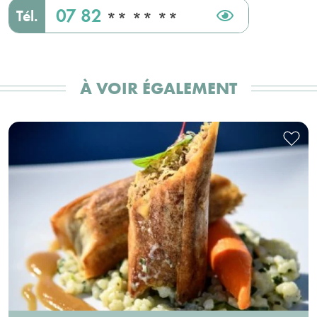
07 82
Tél.
** ** **
À VOIR ÉGALEMENT