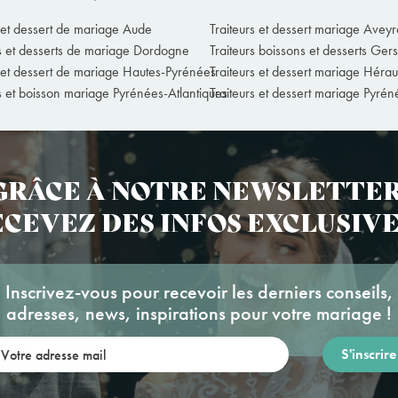
r et dessert de mariage Aude
Traiteurs et dessert mariage Avey
rs et desserts de mariage Dordogne
Traiteurs boissons et desserts Gers
r et dessert de mariage Hautes-Pyrénées
Traiteurs et dessert mariage Héraul
rs et boisson mariage Pyrénées-Atlantiques
Traiteurs et dessert mariage Pyré
GRÂCE À NOTRE NEWSLETTER
CEVEZ DES INFOS EXCLUSIVE
Inscrivez-vous pour recevoir les derniers conseils,
adresses, news, inspirations pour votre mariage !
re adresse mail: