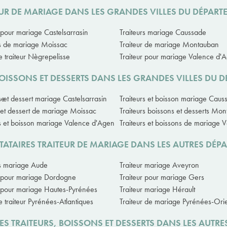
EUR DE MARIAGE DANS LES GRANDES VILLES DU DÉPA
r pour mariage Castelsarrasin
Traiteurs mariage Caussade
rs de mariage Moissac
Traiteur de mariage Montauban
 traiteur Nègrepelisse
Traiteur pour mariage Valence d'
 BOISSONS ET DESSERTS DANS LES GRANDES VILLES DU
ne
s et dessert mariage Castelsarrasin
Traiteurs et boisson mariage Caus
r et dessert de mariage Moissac
Traiteurs boissons et desserts Mo
rs et boisson mariage Valence d'Agen
Traiteurs et boissons de mariage
TATAIRES TRAITEUR DE MARIAGE DANS LES AUTRES DÉP
rs mariage Aude
Traiteur mariage Aveyron
r pour mariage Dordogne
Traiteur pour mariage Gers
r pour mariage Hautes-Pyrénées
Traiteur mariage Hérault
 traiteur Pyrénées-Atlantiques
Traiteur de mariage Pyrénées-Ori
ES TRAITEURS, BOISSONS ET DESSERTS DANS LES AUTR