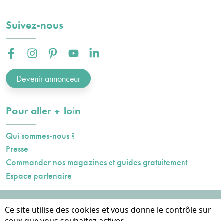
Suivez-nous
Facebook :
Instagram :
Pinterest :
Youtube :
Linkedin :
Devenir annonceur
plus
Pour aller
loin
Qui sommes-nous ?
Presse
Commander nos magazines et guides gratuitement
Espace partenaire
Mentions légales
Ce site utilise des cookies et vous donne le contrôle sur
Données personnelles
ceux que vous souhaitez activer