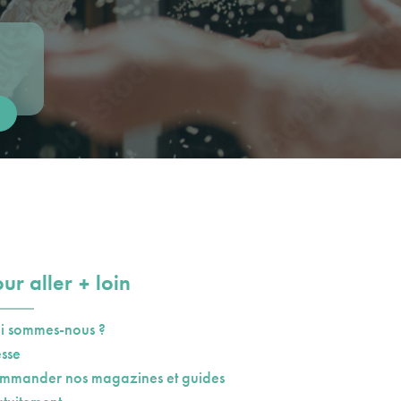
plus
ur aller
loin
i sommes-nous ?
esse
mmander nos magazines et guides