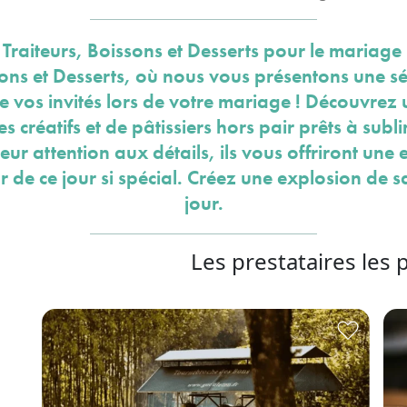
 Traiteurs, Boissons et Desserts pour le mariage
sons et Desserts, où nous vous présentons une sé
de vos invités lors de votre mariage ! Découvrez u
 créatifs et de pâtissiers hors pair prêts à subl
 leur attention aux détails, ils vous offriront une
r de ce jour si spécial. Créez une explosion de
jour.
Les prestataires les 