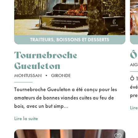
TRAITEURS, BOISSONS ET DESSERTS
Tournebroche
Ô
Gueuleton
AIG
MONTUSSAN
•
GIRONDE
Ô 1
évé
Tournebroche Gueuleton a été conçu pour les
pre
amateurs de bonnes viandes cuites au feu de
bois, avec un but simp...
Lire
Lire la suite