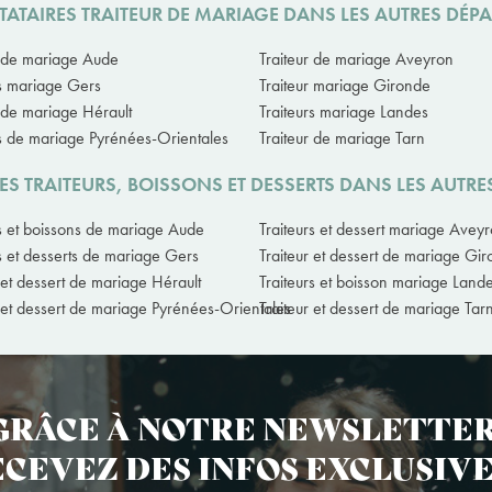
TATAIRES TRAITEUR DE MARIAGE DANS LES AUTRES DÉP
r de mariage Aude
Traiteur de mariage Aveyron
rs mariage Gers
Traiteur mariage Gironde
r de mariage Hérault
Traiteurs mariage Landes
rs de mariage Pyrénées-Orientales
Traiteur de mariage Tarn
ES TRAITEURS, BOISSONS ET DESSERTS DANS LES AUTR
rs et boissons de mariage Aude
Traiteurs et dessert mariage Avey
rs et desserts de mariage Gers
Traiteur et dessert de mariage Gi
 et dessert de mariage Hérault
Traiteurs et boisson mariage Land
r et dessert de mariage Pyrénées-Orientales
Traiteur et dessert de mariage Tar
GRÂCE À NOTRE NEWSLETTER
CEVEZ DES INFOS EXCLUSIVE