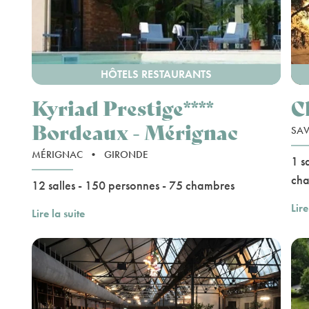
HÔTELS RESTAURANTS
Kyriad Prestige****
C
Bordeaux - Mérignac
SA
MÉRIGNAC
•
GIRONDE
1 s
ch
12 salles - 150 personnes - 75 chambres
Lire
Lire la suite