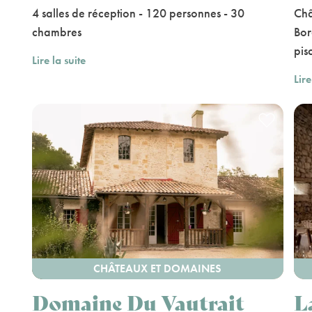
4 salles de réception - 120 personnes - 30
Châ
chambres
Bor
pis
Lire la suite
Lire
CHÂTEAUX ET DOMAINES
Domaine Du Vautrait
L