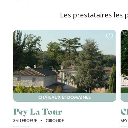
Les prestataires les 
CHÂTEAUX ET DOMAINES
Pey La Tour
C
SALLEBOEUF
•
GIRONDE
BEY