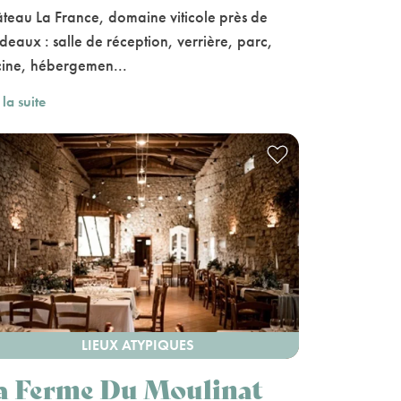
teau La France, domaine viticole près de
deaux : salle de réception, verrière, parc,
cine, hébergemen...
 la suite
LIEUX ATYPIQUES
a Ferme Du Moulinat