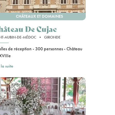
CHÂTEAUX ET DOMAINES
hâteau De Cujac
NT-AUBIN-DE-MÉDOC
•
GIRONDE
alles de réception - 300 personnes - Château
XVIIIe
 la suite