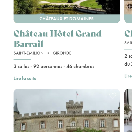
CHÂTEAUX ET DOMAINES
Château Hôtel Grand
C
Barrail
SAI
SAINT-EMILION
•
GIRONDE
2 s
du 
3 salles - 92 personnes - 46 chambres
Lire
Lire la suite