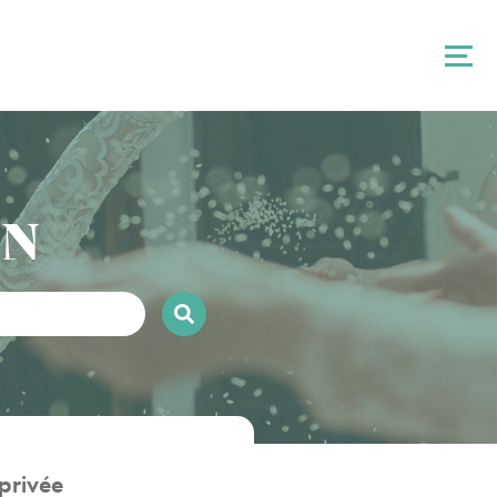
ON
privée