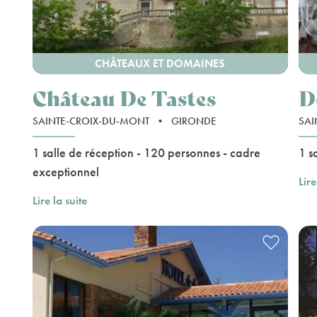
CHÂTEAUX ET DOMAINES
Château De Tastes
D
SAINTE-CROIX-DU-MONT
•
GIRONDE
SAI
1 salle de réception - 120 personnes - cadre
1 s
exceptionnel
Lire
Lire la suite