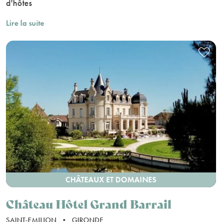
d'hôtes
Lire la suite
CHÂTEAUX ET DOMAINES
Château Hôtel Grand Barrail
SAINT-EMILION
•
GIRONDE