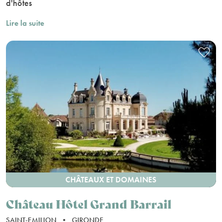
d'hôtes
Lire la suite
CHÂTEAUX ET DOMAINES
Château Hôtel Grand Barrail
SAINT-EMILION
•
GIRONDE