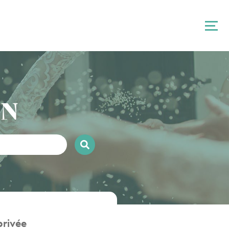
ON
privée