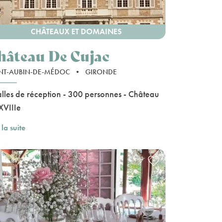
CHÂTEAUX ET DOMAINES
hâteau De Cujac
NT-AUBIN-DE-MÉDOC
•
GIRONDE
alles de réception - 300 personnes - Château
XVIIIe
 la suite