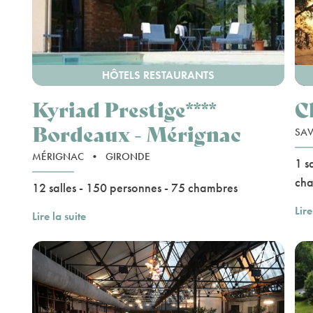
HÔTELS RESTAURANTS
Kyriad Prestige****
C
Bordeaux - Mérignac
SA
MÉRIGNAC
•
GIRONDE
1 s
ch
12 salles - 150 personnes - 75 chambres
Lire
Lire la suite