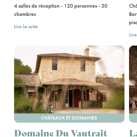
4 salles de réception - 120 personnes - 30
Châ
chambres
Bor
pis
Lire la suite
Lire
CHÂTEAUX ET DOMAINES
Domaine Du Vautrait
L