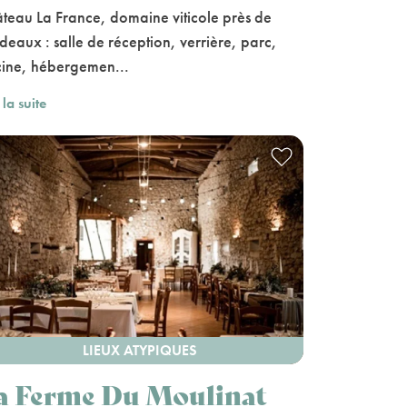
teau La France, domaine viticole près de
deaux : salle de réception, verrière, parc,
cine, hébergemen...
 la suite
LIEUX ATYPIQUES
a Ferme Du Moulinat