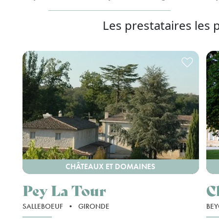
Les prestataires les 
CHÂTEAUX ET DOMAINES
Pey La Tour
C
SALLEBOEUF
•
GIRONDE
BEY