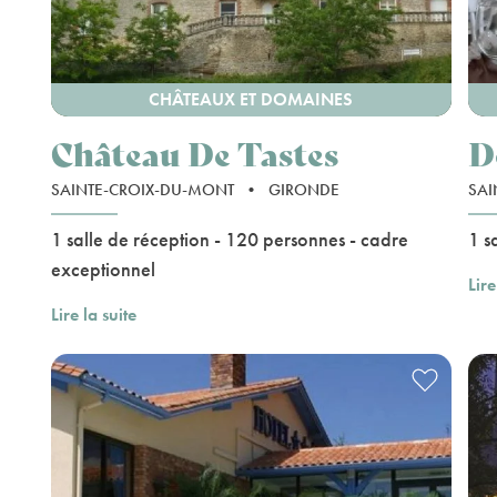
CHÂTEAUX ET DOMAINES
Château De Tastes
D
SAINTE-CROIX-DU-MONT
•
GIRONDE
SAI
1 salle de réception - 120 personnes - cadre
1 s
exceptionnel
Lire
Lire la suite