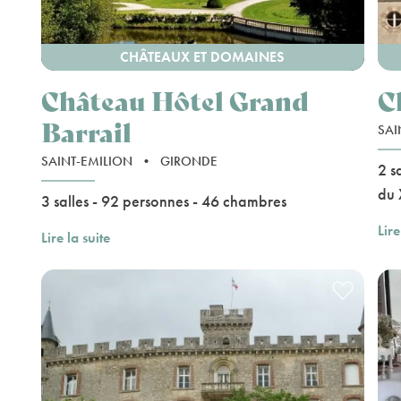
CHÂTEAUX ET DOMAINES
Château Hôtel Grand
C
Barrail
SAI
SAINT-EMILION
•
GIRONDE
2 s
du 
3 salles - 92 personnes - 46 chambres
Lire
Lire la suite