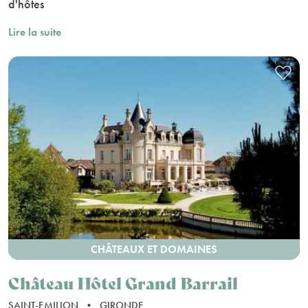
d'hôtes
Lire la suite
CHÂTEAUX ET DOMAINES
Château Hôtel Grand Barrail
SAINT-EMILION
•
GIRONDE