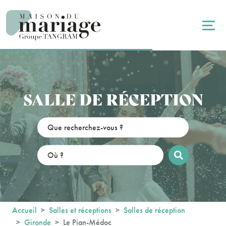
Panneau de gestion des cookies
SALLE DE RÉCEPTION
Accueil
Salles et réceptions
Salles de réception
Gironde
Le Pian-Médoc