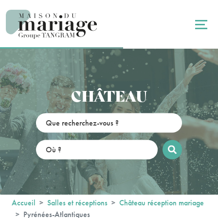
Panneau de gestion des cookies
CHÂTEAU
Accueil
Salles et réceptions
Château réception mariage
Pyrénées-Atlantiques