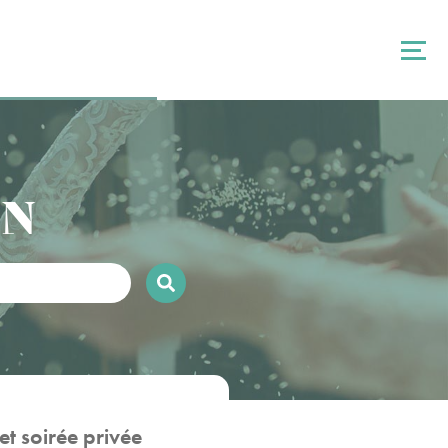
ON
t soirée privée