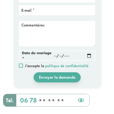
E-mail
Message
Date du mariage
*
J'accepte la
politique de confidentialité
Envoyer la demande
06 78
Tél.
** ** **