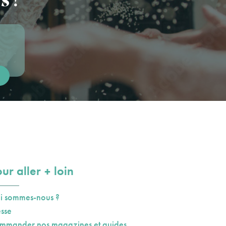
plus
ur aller
loin
i sommes-nous ?
esse
mmander nos magazines et guides