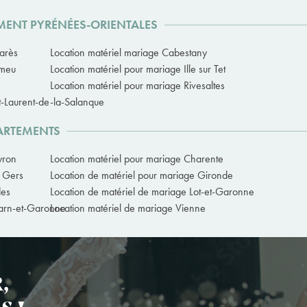
EMENT PYRÉNÉES-ORIENTALES
carès
Location matériel mariage Cabestany
omeu
Location matériel pour mariage Ille sur Tet
Location matériel pour mariage Rivesaltes
t-Laurent-de-la-Salanque
PARTEMENTS
yron
Location matériel pour mariage Charente
e Gers
Location de matériel pour mariage Gironde
des
Location de matériel de mariage Lot-et-Garonne
Tarn-et-Garonne
Location matériel de mariage Vienne
,
S !