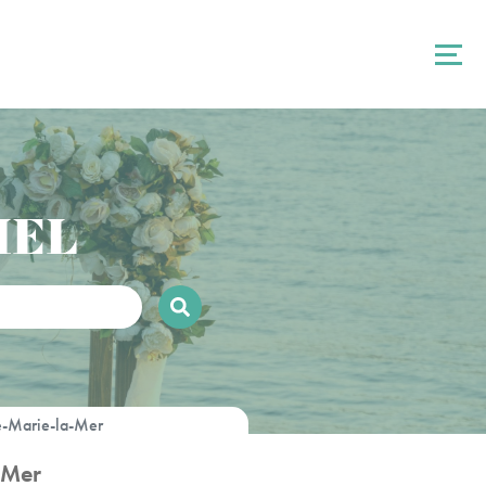
IEL
e-Marie-la-Mer
-Mer