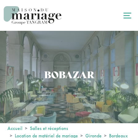
Panneau de gestion des cookies
BOBAZAR
Accueil
Salles et réceptions
Location de matériel de mariage
Gironde
Bordeaux