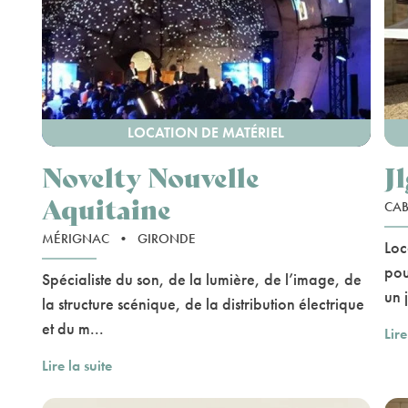
LOCATION DE MATÉRIEL
Novelty Nouvelle
J
Aquitaine
CAB
MÉRIGNAC
•
GIRONDE
Loc
pou
Spécialiste du son, de la lumière, de l’image, de
un j
la structure scénique, de la distribution électrique
et du m...
Lire
Lire la suite