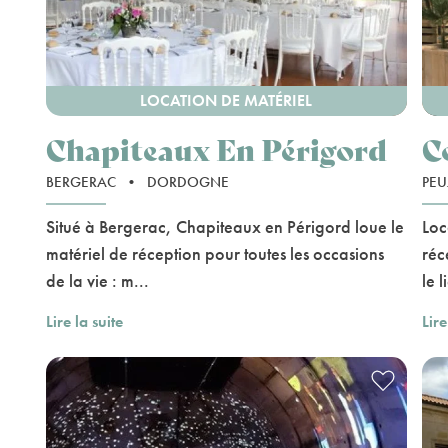
LOCATION DE MATÉRIEL
Chapiteaux En Périgord
C
BERGERAC
•
DORDOGNE
PE
Situé à Bergerac, Chapiteaux en Périgord loue le
Loc
matériel de réception pour toutes les occasions
réc
de la vie : m...
le l
Lire la suite
Lire