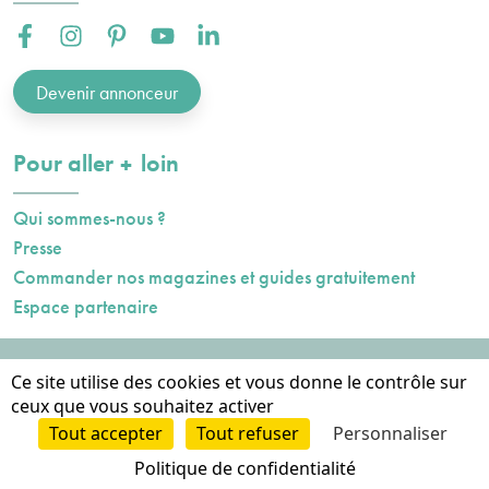
Facebook :
Instagram :
Pinterest :
Youtube :
Linkedin :
Devenir annonceur
plus
Pour aller
loin
Qui sommes-nous ?
Presse
Commander nos magazines et guides gratuitement
Espace partenaire
Mentions légales
Ce site utilise des cookies et vous donne le contrôle sur
Données personnelles
ceux que vous souhaitez activer
Cookies
Tout accepter
Tout refuser
Personnaliser
2023-2026
Conception et hébergement AXN
Politique de confidentialité