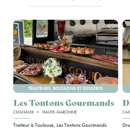
TRAITEURS, BOISSONS ET DESSERTS
Les Tontons Gourmands
D
CUGNAUX
•
HAUTE-GARONNE
CA
Traiteur à Toulouse, Les Tontons Gourmands
Dru