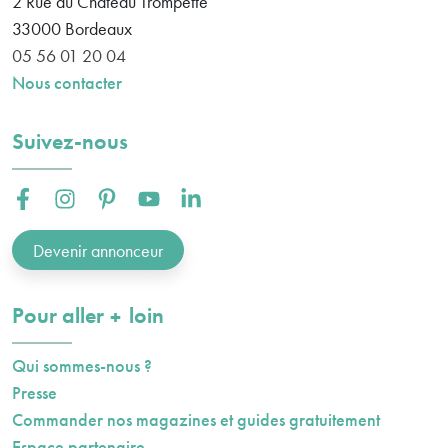
2 Rue du Château Trompette
33000
Bordeaux
05 56 01 20 04
Nous contacter
Suivez-nous
Facebook :
Instagram :
Pinterest :
Youtube :
Linkedin :
Devenir annonceur
plus
Pour aller
loin
Qui sommes-nous ?
Presse
Commander nos magazines et guides gratuitement
Espace partenaire