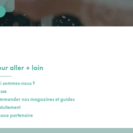
plus
ur aller
loin
i sommes-nous ?
esse
mmander nos magazines et guides
atuitement
pace partenaire