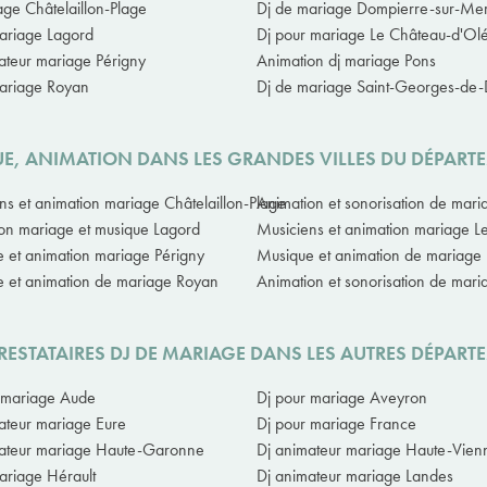
age Châtelaillon-Plage
Dj de mariage Dompierre-sur-Me
ariage Lagord
Dj pour mariage Le Château-d'Ol
ateur mariage Périgny
Animation dj mariage Pons
ariage Royan
Dj de mariage Saint-Georges-de
UE, ANIMATION DANS LES GRANDES VILLES DU DÉPART
ns et animation mariage Châtelaillon-Plage
Animation et sonorisation de mar
on mariage et musique Lagord
Musiciens et animation mariage L
 et animation mariage Périgny
Musique et animation de mariage
 et animation de mariage Royan
Animation et sonorisation de mar
RESTATAIRES DJ DE MARIAGE DANS LES AUTRES DÉPART
 mariage Aude
Dj pour mariage Aveyron
ateur mariage Eure
Dj pour mariage France
ateur mariage Haute-Garonne
Dj animateur mariage Haute-Vien
ariage Hérault
Dj animateur mariage Landes