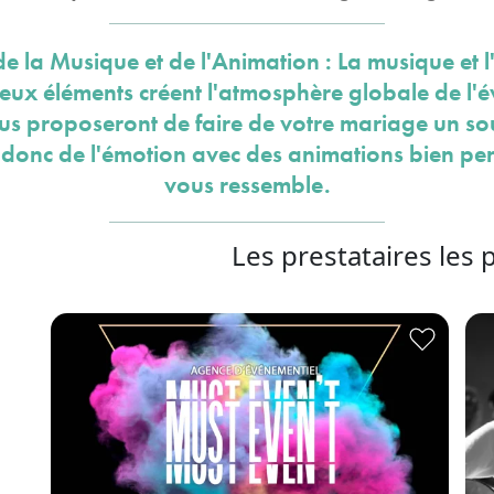
de la Musique et de l'Animation : La musique et 
deux éléments créent l'atmosphère globale de l'é
ous proposeront de faire de votre mariage un so
z donc de l'émotion avec des animations bien pe
vous ressemble.
Les prestataires les 