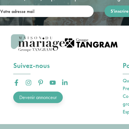
re adresse mail:
Suivez-nous
Po
Qu
Facebook :
Instagram :
Pinterest :
Youtube :
Linkedin :
Pr
Co
Devenir annonceur
gr
Es