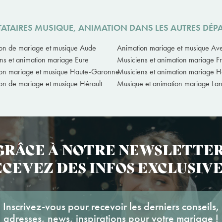
TATAIRES MUSIQUE, ANIMATION DANS LES AUTRES DÉP
on de mariage et musique Aude
Animation mariage et musique Av
ns et animation mariage Eure
Musiciens et animation mariage F
on mariage et musique Haute-Garonne
Musiciens et animation mariage 
on de mariage et musique Hérault
Musique et animation mariage La
GRÂCE À NOTRE NEWSLETTER
CEVEZ DES INFOS EXCLUSIVE
Inscrivez-vous pour recevoir les derniers conseils,
adresses, news, inspirations pour votre mariage !