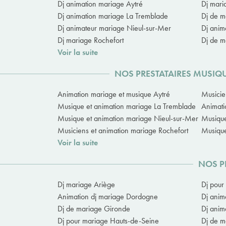
Dj animation mariage Aytré
Dj mari
Dj animation mariage La Tremblade
Dj de m
Dj animateur mariage Nieul-sur-Mer
Dj anim
Dj mariage Rochefort
Dj de m
Voir la suite
NOS PRESTATAIRES MUSIQ
Animation mariage et musique Aytré
Musicie
Musique et animation mariage La Tremblade
Animati
Musique et animation mariage Nieul-sur-Mer
Musique
Musiciens et animation mariage Rochefort
Musique
Voir la suite
NOS P
Dj mariage Ariège
Dj pour
Animation dj mariage Dordogne
Dj anim
Dj de mariage Gironde
Dj anim
Dj pour mariage Hauts-de-Seine
Dj de m