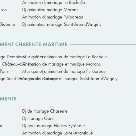
r
Animation dj mariage La Rochelle
éron
Dj animation mariage Marans
Animation dj mariage Puilboreau
-Didonne
Dj animateur mariage Saint-Jean-d'Angély
EMENT CHARENTE-MARITIME
iage Dompierre-sur-Mer
Musique et animation de mariage La Rochelle
e Château-d'Oléron
Animation de mariage et musique Marans
 Pons
Musique et animation de mariage Puilboreau
iage Saint-Georges-de-Didonne
Animation mariage et musique Saint-Jean-d'Angély
EMENTS
Dj de mariage Charente
Dj mariage Gers
ne
Dj pour mariage Hautes-Pyrénées
Animation dj mariage Loire-Atlantique