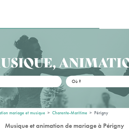
USIQUE, ANIMATI
tion mariage et musique
Charente-Maritime
Périgny
Musique et animation de mariage à Périgny