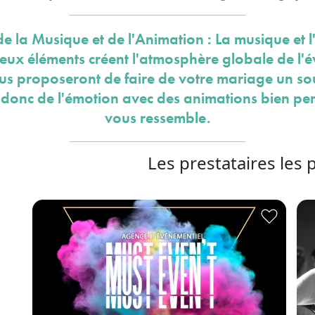
de la Musique et de l'Animation : La musique et 
deux éléments créent l'atmosphère globale de l'é
ous proposeront de faire de votre mariage un so
z donc de l'émotion avec des animations bien pe
vous ressemble.
Les prestataires les 