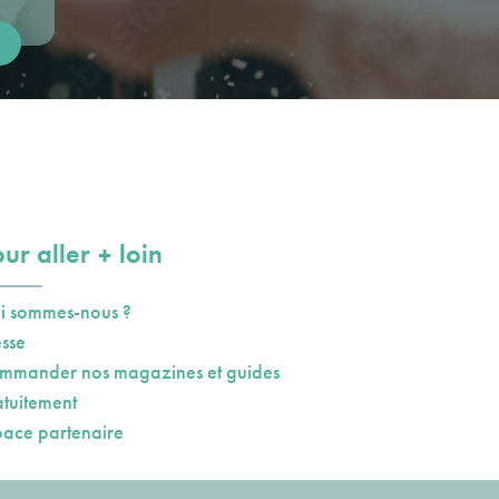
plus
ur aller
loin
i sommes-nous ?
esse
mmander nos magazines et guides
atuitement
pace partenaire