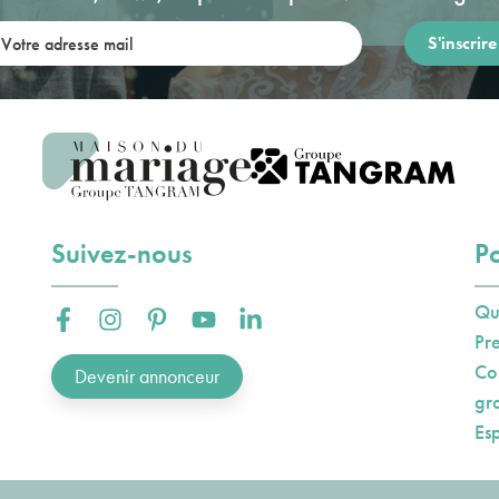
re adresse mail:
Suivez-nous
Po
Qu
Facebook :
Instagram :
Pinterest :
Youtube :
Linkedin :
Pr
Co
Devenir annonceur
gr
Es