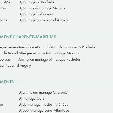
sur-Mer
Dj mariage La Rochelle
éron
Dj animation mariage Marans
Dj mariage Puilboreau
donne
Dj mariage Saint-Jean-d'Angély
EMENT CHARENTE-MARITIME
mpierre-sur-Mer
Animation et sonorisation de mariage La Rochelle
e Château-d'Oléron
Musique et animation mariage Marans
lboreau
Animation mariage et musique Rochefort
Saint-Jean-d'Angély
EMENTS
Dj animateur mariage Charente
Dj mariage Gers
ne
Dj de mariage Hautes-Pyrénées
Dj pour mariage Loire-Atlantique