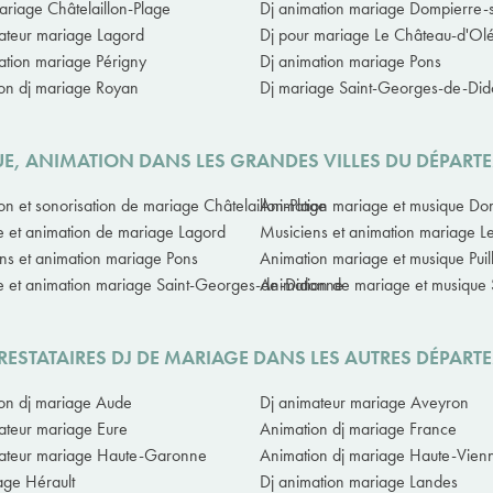
ariage Châtelaillon-Plage
Dj animation mariage Dompierre-
ateur mariage Lagord
Dj pour mariage Le Château-d'Ol
ation mariage Périgny
Dj animation mariage Pons
on dj mariage Royan
Dj mariage Saint-Georges-de-Di
UE, ANIMATION DANS LES GRANDES VILLES DU DÉPART
on et sonorisation de mariage Châtelaillon-Plage
Animation mariage et musique Do
 et animation de mariage Lagord
Musiciens et animation mariage L
ns et animation mariage Pons
Animation mariage et musique Pui
 et animation mariage Saint-Georges-de-Didonne
Animation de mariage et musique 
RESTATAIRES DJ DE MARIAGE DANS LES AUTRES DÉPART
on dj mariage Aude
Dj animateur mariage Aveyron
ateur mariage Eure
Animation dj mariage France
ateur mariage Haute-Garonne
Animation dj mariage Haute-Vien
age Hérault
Dj animation mariage Landes