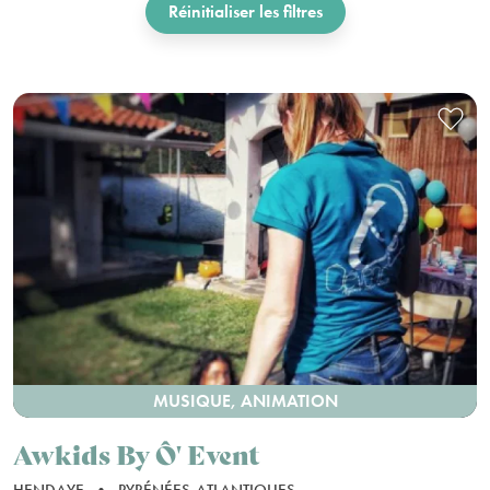
Réinitialiser les filtres
MUSIQUE, ANIMATION
Awkids By Ô' Event
HENDAYE
•
PYRÉNÉES-ATLANTIQUES