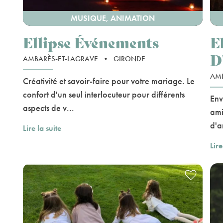
MUSIQUE, ANIMATION
Ellipse Événements
E
D'
AMBARÈS-ET-LAGRAVE
•
GIRONDE
AMB
Créativité et savoir-faire pour votre mariage. Le
confort d'un seul interlocuteur pour différents
Env
aspects de v...
ami
d'ar
Lire la suite
Lire