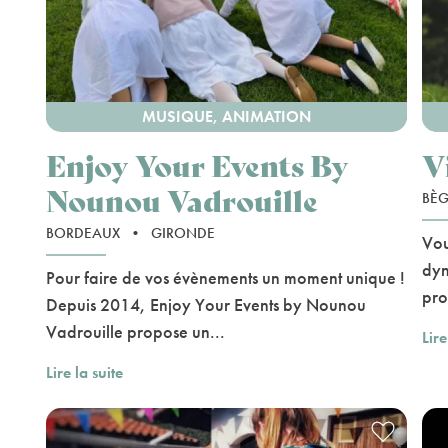
MUSIQUE, ANIMATION
Enjoy Your Events By
V
Nounou Vadrouille
BÈG
BORDEAUX
•
GIRONDE
Vou
dyn
Pour faire de vos évènements un moment unique !
pro
Depuis 2014, Enjoy Your Events by Nounou
Vadrouille propose un...
Lire
Lire la suite