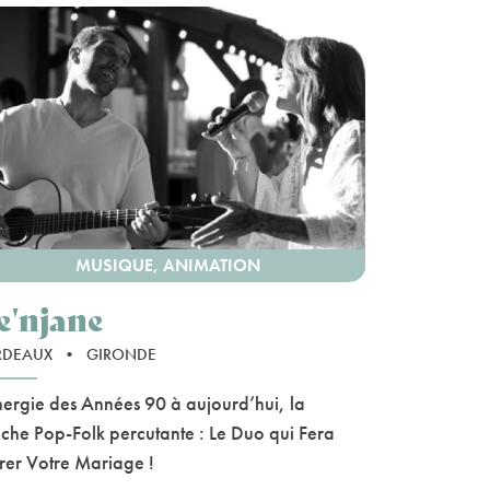
MUSIQUE, ANIMATION
e'njane
RDEAUX
•
GIRONDE
nergie des Années 90 à aujourd’hui, la
che Pop-Folk percutante : Le Duo qui Fera
rer Votre Mariage !