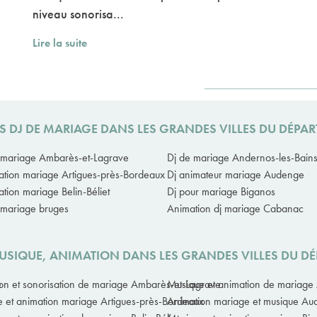
niveau sonorisa...
Lire la suite
S DJ DE MARIAGE DANS LES GRANDES VILLES DU DÉP
 mariage Ambarès-et-Lagrave
Dj de mariage Andernos-les-Bain
ation mariage Artigues-près-Bordeaux
Dj animateur mariage Audenge
ation mariage Belin-Béliet
Dj pour mariage Biganos
 mariage bruges
Animation dj mariage Cabanac
MUSIQUE, ANIMATION DANS LES GRANDES VILLES DU D
e
on et sonorisation de mariage Ambarès-et-Lagrave
Musique et animation de mariage
 et animation mariage Artigues-près-Bordeaux
Animation mariage et musique A