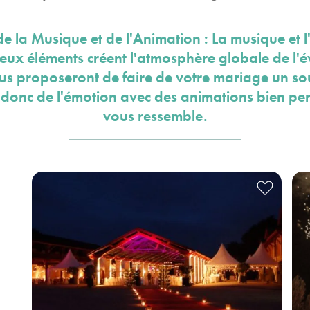
de la Musique et de l'Animation : La musique et 
deux éléments créent l'atmosphère globale de l'é
ous proposeront de faire de votre mariage un so
z donc de l'émotion avec des animations bien pe
vous ressemble.