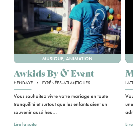
MUSIQUE, ANIMATION
Awkids By Ô' Event
M
HENDAYE
•
PYRÉNÉES-ATLANTIQUES
LAT
Vous souhaitez vivre votre mariage en toute
Vou
tranquilité et surtout que les enfants aient un
une
souvenir aussi heu...
adr
Lire la suite
Lire