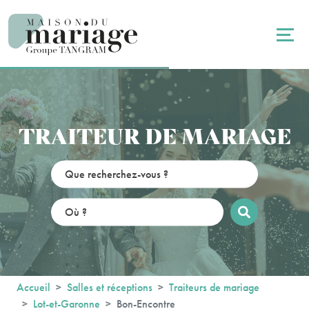
Panneau de gestion des cookies
TRAITEUR DE MARIAGE
Accueil
Salles et réceptions
Traiteurs de mariage
Lot-et-Garonne
Bon-Encontre