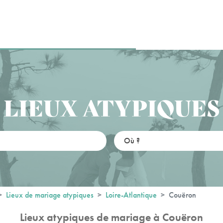
LIEUX ATYPIQUES
Lieux de mariage atypiques
Loire-Atlantique
Couëron
Lieux atypiques de mariage à Couëron