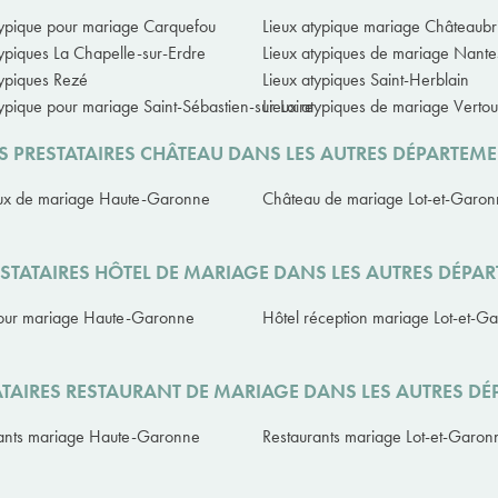
typique pour mariage Carquefou
Lieux atypique mariage Châteaubr
typiques La Chapelle-sur-Erdre
Lieux atypiques de mariage Nante
typiques Rezé
Lieux atypiques Saint-Herblain
typique pour mariage Saint-Sébastien-sur-Loire
Lieux atypiques de mariage Vertou
 PRESTATAIRES CHÂTEAU DANS LES AUTRES DÉPARTEM
ux de mariage Haute-Garonne
Château de mariage Lot-et-Garo
STATAIRES HÔTEL DE MARIAGE DANS LES AUTRES DÉPA
our mariage Haute-Garonne
Hôtel réception mariage Lot-et-G
TAIRES RESTAURANT DE MARIAGE DANS LES AUTRES D
ants mariage Haute-Garonne
Restaurants mariage Lot-et-Garon