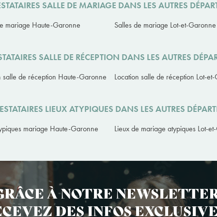
STATAIRES SALLE DE MARIAGE DANS LES AUTRES DÉPA
de mariage Haute-Garonne
Salles de mariage Lot-et-Garonne
TATAIRES SALLE DE RÉCEPTION DANS LES AUTRES DÉP
n salle de réception Haute-Garonne
Location salle de réception Lot-e
ESTATAIRES LIEUX ATYPIQUES DANS LES AUTRES DÉPAR
typiques mariage Haute-Garonne
Lieux de mariage atypiques Lot-e
GRÂCE À NOTRE NEWSLETTER
CEVEZ DES INFOS EXCLUSIVE