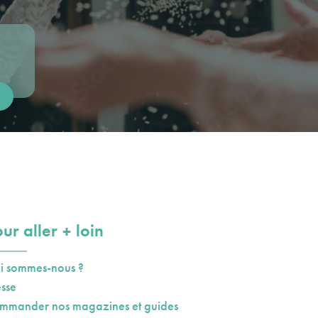
plus
ur aller
loin
i sommes-nous ?
esse
mmander nos magazines et guides