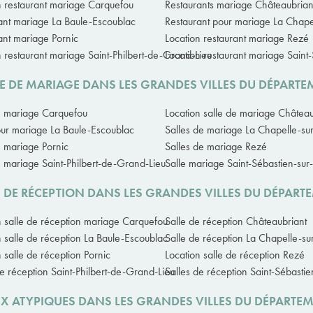
n restaurant mariage Carquefou
Restaurants mariage Châteaubrian
ant mariage La Baule-Escoublac
Restaurant pour mariage La Chape
ant mariage Pornic
Location restaurant mariage Rezé
n restaurant mariage Saint-Philbert-de-Grand-Lieu
Location restaurant mariage Saint-
LE DE MARIAGE DANS LES GRANDES VILLES DU DÉPARTE
e mariage Carquefou
Location salle de mariage Château
our mariage La Baule-Escoublac
Salles de mariage La Chapelle-su
e mariage Pornic
Salles de mariage Rezé
e mariage Saint-Philbert-de-Grand-Lieu
Salle mariage Saint-Sébastien-sur-
E DE RÉCEPTION DANS LES GRANDES VILLES DU DÉPART
n salle de réception mariage Carquefou
Salle de réception Châteaubriant
n salle de réception La Baule-Escoublac
Salle de réception La Chapelle-su
 salle de réception Pornic
Location salle de réception Rezé
de réception Saint-Philbert-de-Grand-Lieu
Salles de réception Saint-Sébastie
UX ATYPIQUES DANS LES GRANDES VILLES DU DÉPARTE