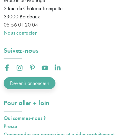
Maison du Mariage
2 Rue du Château Trompette
33000
Bordeaux
05 56 01 20 04
Nous contacter
Suivez-nous
Facebook :
Instagram :
Pinterest :
Youtube :
Linkedin :
Devenir annonceur
plus
Pour aller
loin
Qui sommes-nous ?
Presse
Commander nos magazines et guides gratuitement