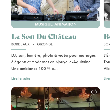
MUSIQUE, ANIMATION
Le Son Du Château
B
BORDEAUX
•
GIRONDE
BO
DJ, son, lumière, photo & vidéo pour mariages
L'É
élégants et modernes en Nouvelle-Aquitaine.
Tou
Une ambiance 100 % p...
Vib
Lire la suite
Lire