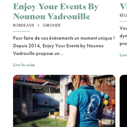
Enjoy Your Events By
V
Nounou Vadrouille
BÈG
BORDEAUX
•
GIRONDE
Vou
dyn
Pour faire de vos évènements un moment unique !
pro
Depuis 2014, Enjoy Your Events by Nounou
Vadrouille propose un...
Lire
Lire la suite