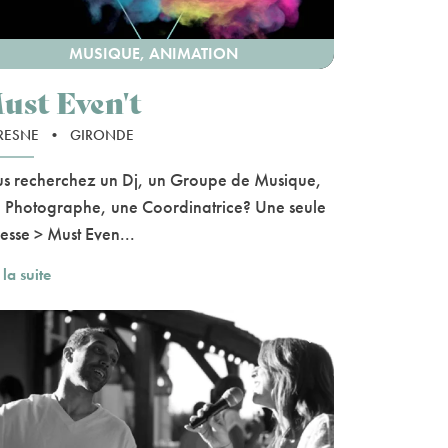
MUSIQUE, ANIMATION
ust Even't
RESNE
•
GIRONDE
s recherchez un Dj, un Groupe de Musique,
 Photographe, une Coordinatrice? Une seule
esse > Must Even...
 la suite