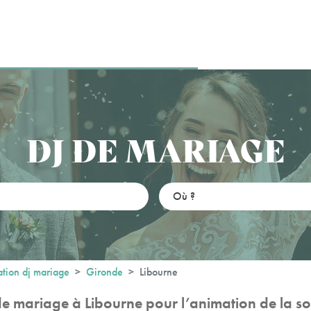
DJ DE MARIAGE
tion dj mariage
Gironde
Libourne
de mariage à Libourne pour l’animation de la so