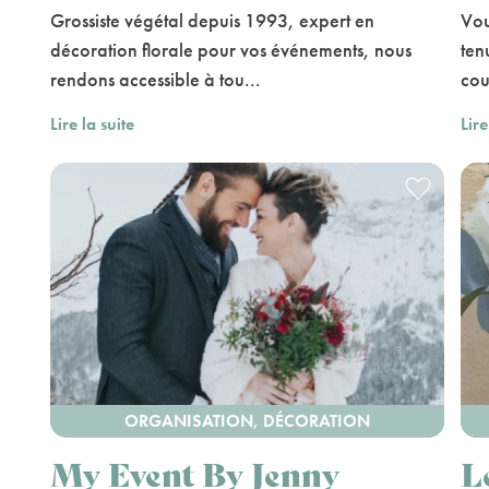
Grossiste végétal depuis 1993, expert en
Vou
décoration florale pour vos événements, nous
ten
rendons accessible à tou...
cou
Lire la suite
Lire
ORGANISATION, DÉCORATION
My Event By Jenny
L