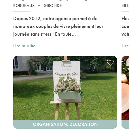
BORDEAUX
•
GIRONDE
SIL
Depuis 2012, notre agence permet à de
Fle
nombreux couples de vivre pleinement leur
coe
journée sans stress ! En toute...
vot
Lire la suite
Lire
ORGANISATION, DÉCORATION