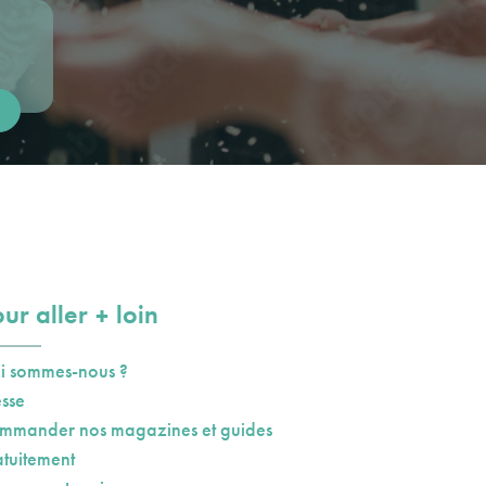
plus
ur aller
loin
i sommes-nous ?
esse
mmander nos magazines et guides
atuitement