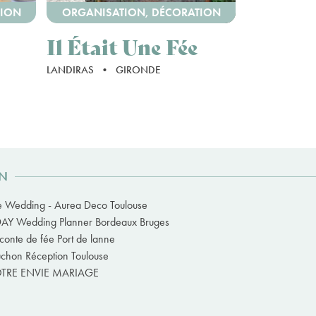
TION
ORGANISATION, DÉCORATION
ORGANISA
Il Était Une Fée
D Day
Planne
LANDIRAS
•
GIRONDE
BRUGES
•
G
ON
ie Wedding - Aurea Deco Toulouse
AY Wedding Planner Bordeaux Bruges
conte de fée Port de lanne
chon Réception Toulouse
TRE ENVIE MARIAGE