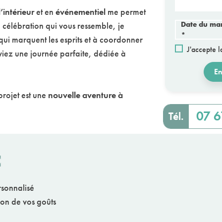
’intérieur
et en
événementiel
me permet
Date du ma
 célébration qui vous ressemble, je
*
ui marquent les esprits et à coordonner
J'accepte 
iez une journée parfaite, dédiée à
nt présent.
En
projet est une
nouvelle aventure à
07 6
Tél.
E
sonnalisé
me en fonction de vos goûts