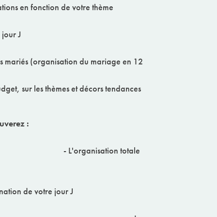
corations en fonction de votre thème
 planification du jour J
es mariés (organisation du mariage en 12
udget, sur les thèmes et décors tendances
es, vous retrouverez :
- L'organisation totale
 de votre mariage
ion de votre jour J