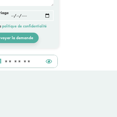
riage
la
politique de confidentialité
voyer la demande
1
** ** **