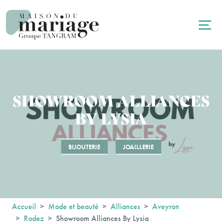
Panneau de gestion des cookies
SHOWROOM ALLIANCES
BY LYSIA
BIJOUTERIE
JOAILLERIE
Accueil
Mode et beauté
Alliances
Aveyron
Rodez
Showroom Alliances By Lysia