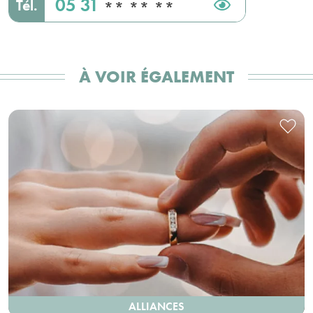
05 31
Tél.
** ** **
À VOIR ÉGALEMENT
ALLIANCES