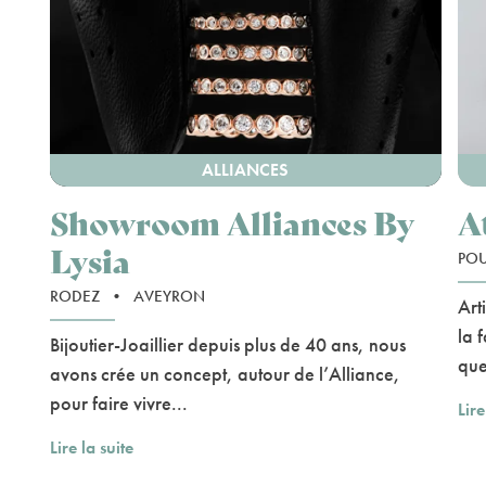
ALLIANCES
Showroom Alliances By
A
Lysia
PO
RODEZ
•
AVEYRON
Art
la 
Bijoutier-Joaillier depuis plus de 40 ans, nous
que
avons crée un concept, autour de l’Alliance,
pour faire vivre...
Lire
Lire la suite