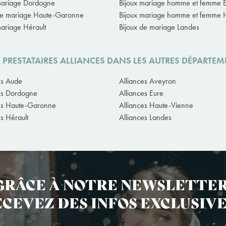
mariage Dordogne
Bijoux mariage homme et femme 
de mariage Haute-Garonne
Bijoux mariage homme et femme 
mariage Hérault
Bijoux de mariage Landes
 PRESTATAIRES ALLIANCES DANS LES AUTRES DÉPARTEM
es Aude
Alliances Aveyron
es Dordogne
Alliances Eure
es Haute-Garonne
Alliances Haute-Vienne
es Hérault
Alliances Landes
GRÂCE À NOTRE NEWSLETTER
CEVEZ DES INFOS EXCLUSIVE