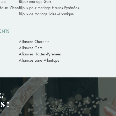
Eure
Bijoux mariage Gers
Haute-Vienne
Bijoux pour mariage Hautes-Pyrénées
Bijoux de mariage Loire-Atlantique
ENTS
Alliances Charente
Alliances Gers
Alliances Hautes-Pyrénées
Alliances Loire-Atlantique
,
S !