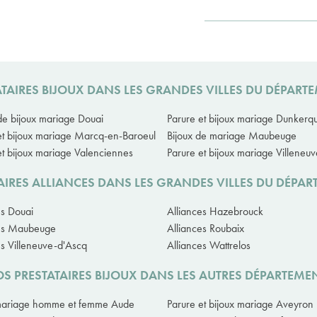
TAIRES BIJOUX DANS LES GRANDES VILLES DU DÉPAR
de bijoux mariage Douai
Parure et bijoux mariage Dunkerq
et bijoux mariage Marcq-en-Baroeul
Bijoux de mariage Maubeuge
et bijoux mariage Valenciennes
Parure et bijoux mariage Villeneu
AIRES ALLIANCES DANS LES GRANDES VILLES DU DÉPA
es Douai
Alliances Hazebrouck
ces Maubeuge
Alliances Roubaix
es Villeneuve-d'Ascq
Alliances Wattrelos
S PRESTATAIRES BIJOUX DANS LES AUTRES DÉPARTEME
 mariage homme et femme Aude
Parure et bijoux mariage Aveyron