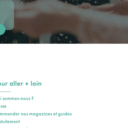
plus
ur aller
loin
i sommes-nous ?
esse
mmander nos magazines et guides
atuitement