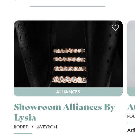
ALLIANCES
Showroom Alliances By
A
Lysia
PO
RODEZ
•
AVEYRON
Art