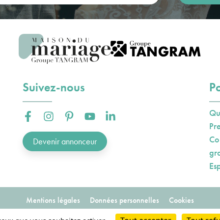
Suivez-nous
Po
Qu
Facebook :
Instagram :
Pinterest :
Youtube :
Linkedin :
Pr
Co
Devenir annonceur
gr
Es
Mentions légales
Données personnelles
Cookies