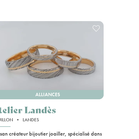
ALLIANCES
telier Landès
UILLON
•
LANDES
isan créateur bijoutier joailler, spécialisé dans