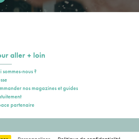
plus
ur aller
loin
i sommes-nous ?
esse
mmander nos magazines et guides
atuitement
pace partenaire