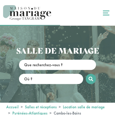
Panneau de gestion des cookies
SALLE DE MARIAGE
Accueil
Salles et réceptions
Location salle de mariage
Pyrénées-Atlantiques
Cambo-les-Bains