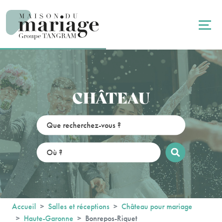
Panneau de gestion des cookies
CHÂTEAU
Accueil
Salles et réceptions
Château pour mariage
Haute-Garonne
Bonrepos-Riquet