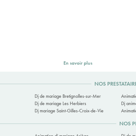
En savoir plus
NOS PRESTATAIR
Dj de mariage Bretignolles-sur-Mer
Animati
Dj de mariage Les Herbiers
Dj anim
Dj mariage Saint-Gilles-Croix-de-Vie
Animati
NOS P
Animation dj mariage Ariège
Dj de m