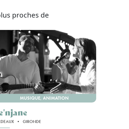
plus proches de
MUSIQUE, ANIMATION
e'njane
RDEAUX
•
GIRONDE