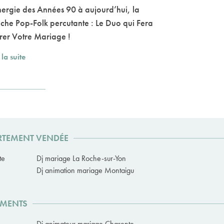
nergie des Années 90 à aujourd’hui, la
che Pop-Folk percutante : Le Duo qui Fera
rer Votre Mariage !
 la suite
ARTEMENT VENDÉE
te
Dj mariage La Roche-sur-Yon
Dj animation mariage Montaigu
EMENTS
Dj animateur mariage Charente