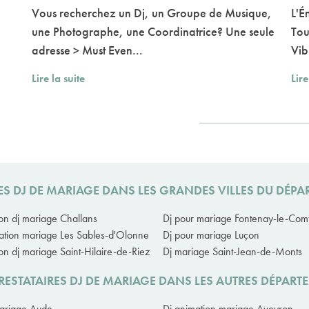
Vous recherchez un Dj, un Groupe de Musique,
L'É
une Photographe, une Coordinatrice? Une seule
Tou
adresse > Must Even...
Vib
Lire la suite
Lire
ES DJ DE MARIAGE DANS LES GRANDES VILLES DU DÉP
on dj mariage Challans
Dj pour mariage Fontenay-le-Com
ation mariage Les Sables-d'Olonne
Dj pour mariage Luçon
on dj mariage Saint-Hilaire-de-Riez
Dj mariage Saint-Jean-de-Monts
RESTATAIRES DJ DE MARIAGE DANS LES AUTRES DÉPART
ariage Aude
Dj animation mariage Aveyron