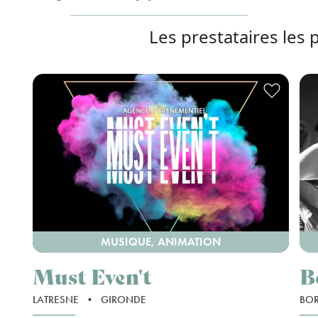
Les prestataires les 
MUSIQUE, ANIMATION
Must Even't
B
LATRESNE
•
GIRONDE
BO