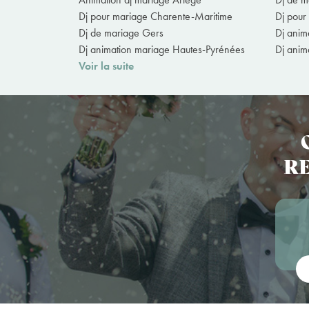
Dj pour mariage Charente-Maritime
Dj pour
Dj de mariage Gers
Dj anim
Dj animation mariage Hautes-Pyrénées
Dj anim
Voir la suite
RE
Vot