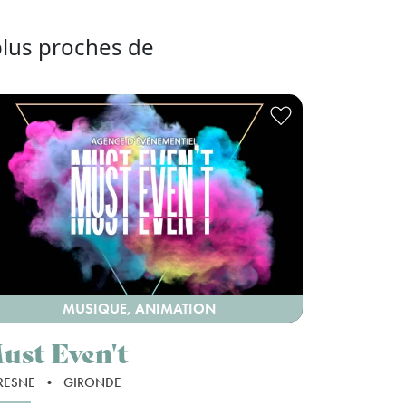
plus proches de
MUSIQUE, ANIMATION
ust Even't
RESNE
•
GIRONDE