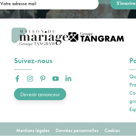
re adresse mail:
Suivez-nous
Po
Qu
Facebook :
Instagram :
Pinterest :
Youtube :
Linkedin :
Pr
Co
Devenir annonceur
gr
Es
Mentions légales
Données personnelles
Cookies