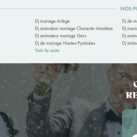
NOS P
Dj mariage Ariège
Dj de m
Dj animation mariage Charente-Maritime
Dj mar
Dj animateur mariage Gers
Dj anim
Dj de mariage Hautes-Pyrénées
Dj anim
Voir la suite
RE