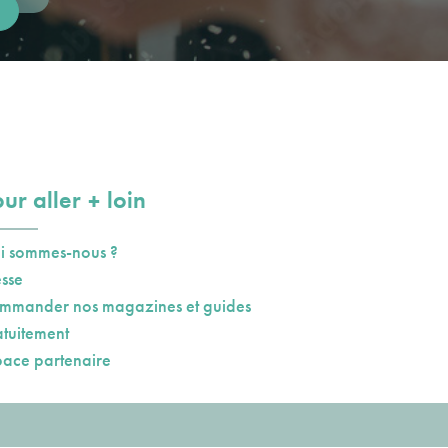
plus
ur aller
loin
i sommes-nous ?
esse
mmander nos magazines et guides
atuitement
pace partenaire