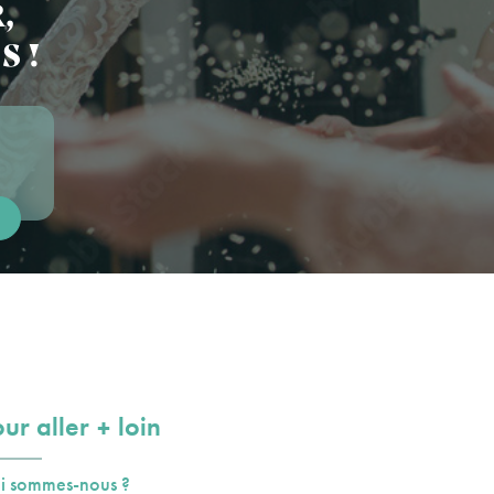
,
S !
plus
ur aller
loin
i sommes-nous ?