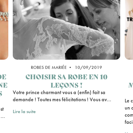
ROBES DE MARIÉE • 10/09/2019
DE
CHOISIR SA ROBE EN 10
NE
LEÇONS !
M
S
Votre prince charmant vous a (enfin) fait sa
demande ! Toutes mes félicitations ! Vous av...
Le 
un 
st
Lire la suite
com
...
faci