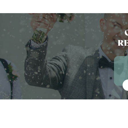
RE
Vot