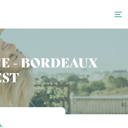
ÉE - BORDEAUX
EST
s.