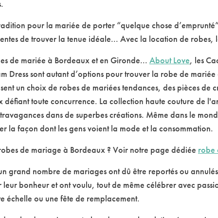
s.
radition pour la mariée de porter “quelque chose d’emprunté”
lientes de trouver la tenue idéale... Avec la location de robes, 
es de mariée à Bordeaux et en Gironde...
About Love
, les C
Dress sont autant d’options pour trouver la robe de mariée d
nt un choix de robes de mariées tendances, des pièces de cré
x défiant toute concurrence. La collection haute couture de l'
 extravagances dans de superbes créations. Même dans le mond
er la façon dont les gens voient la mode et la consommation.
 robes de mariage à Bordeaux ? Voir notre page dédiée
robe
, un grand nombre de mariages ont dû être reportés ou annulés
 leur bonheur et ont voulu, tout de même célébrer avec passi
ite échelle ou une fête de remplacement.