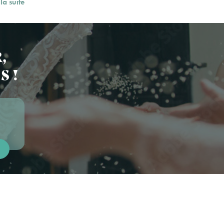
 la suite
,
S !