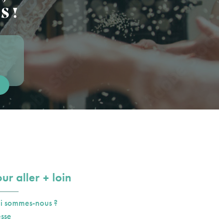
S !
plus
ur aller
loin
i sommes-nous ?
esse