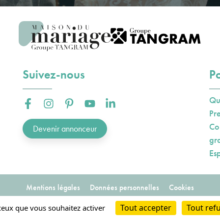
Suivez-nous
Po
Qu
Facebook :
Instagram :
Pinterest :
Youtube :
Linkedin :
Pr
Co
Devenir annonceur
gr
Es
Mentions légales
Données personnelles
Cookies
2023-2026
Tout accepter
Tout ref
Conception et hébergement AXN
 ceux que vous souhaitez activer