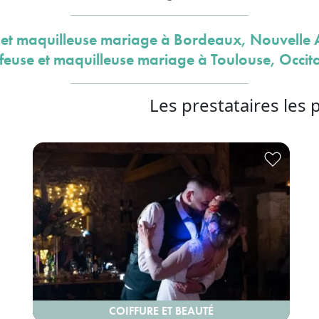
 et maquilleuse mariage à Bordeaux, Nouvelle 
feuse et maquilleuse mariage à Toulouse, Occit
Les prestataires les 
COIFFURE ET BEAUTÉ