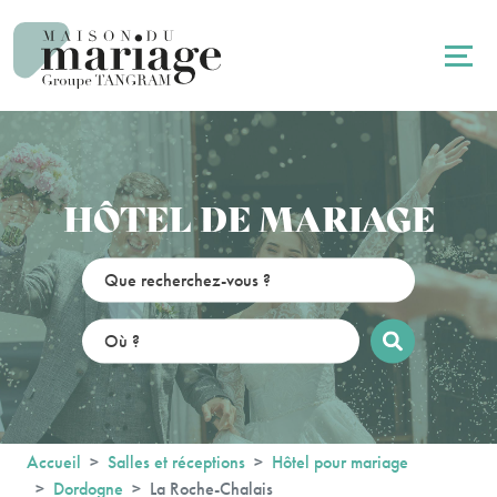
Panneau de gestion des cookies
HÔTEL DE MARIAGE
Accueil
Salles et réceptions
Hôtel pour mariage
Dordogne
La Roche-Chalais