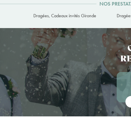
NOS PRESTAT
Dragées, Cadeaux invités Gironde
Dragées
RE
Vot