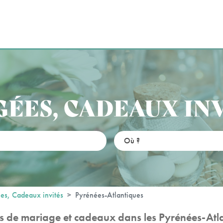
ÉES, CADEAUX IN
es, Cadeaux invités
Pyrénées-Atlantiques
 de mariage et cadeaux dans les Pyrénées-Atl