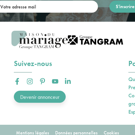
re adresse mail:
Suivez-nous
Po
Qu
Facebook :
Instagram :
Pinterest :
Youtube :
Linkedin :
Pr
Co
Devenir annonceur
gr
Es
Mentions légales
Données personnelles
Cookies