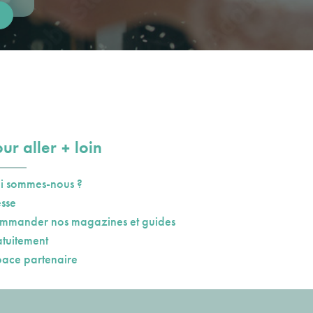
plus
ur aller
loin
i sommes-nous ?
esse
mmander nos magazines et guides
atuitement
pace partenaire