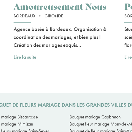
Amoureusement Nous
P
BORDEAUX
•
GIRONDE
BO
Agence basée à Bordeaux. Organisation &
Stu
coordination des mariages, et bien plus !
scé
Création des mariages exquis...
flo
Lire la suite
Lire
QUET DE FLEURS MARIAGE DANS LES GRANDES VILLES 
 mariage Biscarrosse
Bouquet mariage Capbreton
t mariage Mimizan
Bouquet fleur mariage Mont-de-
 fleurs mariage Saint-Sever
Bouquet de fleur mariage Saint-Vi