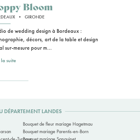
oppy Bloom
RDEAUX
•
GIRONDE
dio de wedding design à Bordeaux :
nographie, décors, art de la table et design
ral sur-mesure pour m...
 la suite
DU DÉPARTEMENT LANDES
Bouquet de fleur mariage Hagetmau
Marsan
Bouquet mariage Parentis-en-Born
ncent-de-Tyrosse
Bouquet mariage Sanguinet